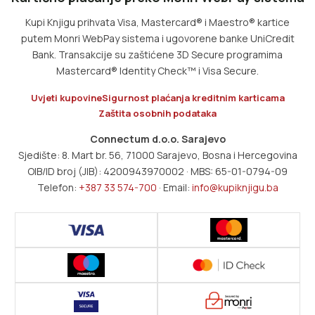
Kupi Knjigu prihvata Visa, Mastercard® i Maestro® kartice
putem Monri WebPay sistema i ugovorene banke UniCredit
Bank. Transakcije su zaštićene 3D Secure programima
Mastercard® Identity Check™ i Visa Secure.
Uvjeti kupovine
Sigurnost plaćanja kreditnim karticama
Zaštita osobnih podataka
Connectum d.o.o. Sarajevo
Sjedište: 8. Mart br. 56, 71000 Sarajevo, Bosna i Hercegovina
OIB/ID broj (JIB): 4200943970002 · MBS: 65-01-0794-09
Telefon:
+387 33 574-700
· Email:
info@kupiknjigu.ba