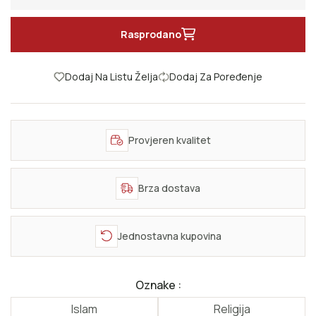
Smanji količinu za Znamenja u Allahovim stvorenjima
Poveć
Rasprodano
Dodaj Na Listu Želja
Dodaj Za Poređenje
Provjeren kvalitet
Brza dostava
Jednostavna kupovina
Oznake :
Islam
Religija