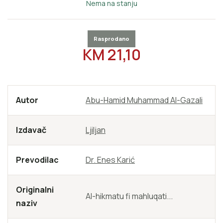
Nema na stanju
Rasprodano
REDOVNA CIJENA
KM 21,10
Autor
Abu-Hamid Muhammad Al-Gazali
Izdavač
Ljiljan
Prevodilac
Dr. Enes Karić
Originalni
Al-hikmatu fi mahluqati...
naziv