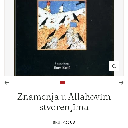
Zoom
Go to slide 1
Znamenja u Allahovim
stvorenjima
K3308
SKU: