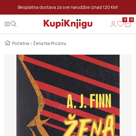
Preskoči Na Sadržaj
Besplatna dostava za sve narudžbe iznad 120 KM!
0
0
Kupi Knjigu
Navigation
Početna
Žena Na Prozoru