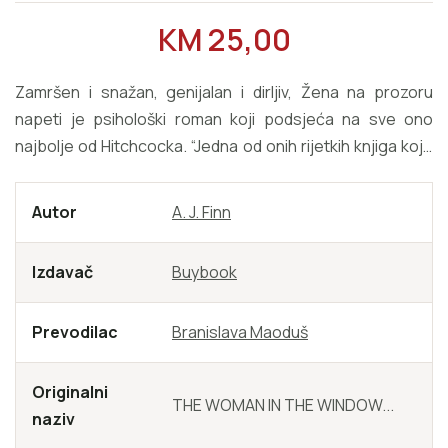
REDOVNA CIJENA
KM 25,00
Zamršen i snažan, genijalan i dirljiv, Žena na prozoru
napeti je psihološki roman koji podsjeća na sve ono
najbolje od Hitchcocka. “Jedna od onih rijetkih knjiga koje
se zaista ne mogu ispustiti iz ruku.” Stephen King. “Dok
nas zaplet obuzima, proza nas miluje… [Finn] ne samo da
Autor
A. J. Finn
je uhvatio, saosjećajno, unutrašnji život depresivne
osobe, već je napisao i fascinantan triler koji će vas držati
Izdavač
Buybook
u neizvjesnosti do posljednje rečenice.” Washington
Post
Prevodilac
Branislava Maoduš
Originalni
THE WOMAN IN THE WINDOW...
naziv