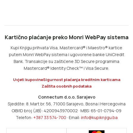
Kartično plaćanje preko Monri WebPay sistema
Kupi Knjigu prihvata Visa, Mastercard® i Maestro® kartice
putem Monri WebPay sistema i ugovorene banke UniCredit
Bank. Transakcije su zaštićene 3D Secure programima
Mastercard® Identity Check™ i Visa Secure.
Uvjeti kupovine
Sigurnost plaćanja kreditnim karticama
Zaštita osobnih podataka
Connectum d.o.o. Sarajevo
Sjedište: 8. Mart br. 56, 71000 Sarajevo, Bosna i Hercegovina
OIB/ID broj (JIB): 4200943970002 · MBS: 65-01-0794-09
Telefon:
+387 33 574-700
· Email:
info@kupiknjigu.ba