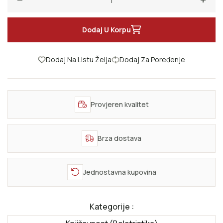
Smanji količinu za Žena na prozoru
Poveć
Dodaj U Korpu
Dodaj Na Listu Želja
Dodaj Za Poređenje
Provjeren kvalitet
Brza dostava
Jednostavna kupovina
Kategorije :