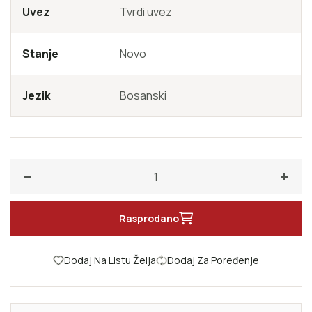
Uvez
Tvrdi uvez
Stanje
Novo
Jezik
Bosanski
Smanji količinu za Usmena proza Bošnjaka
Poveć
Rasprodano
Dodaj Na Listu Želja
Dodaj Za Poređenje