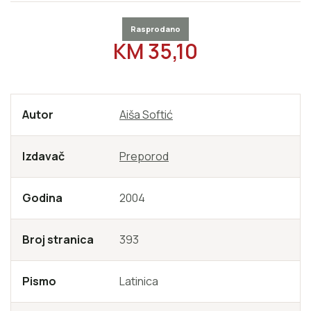
Rasprodano
REDOVNA CIJENA
KM 35,10
Autor
Aiša Softić
Izdavač
Preporod
Godina
2004
Broj stranica
393
Pismo
Latinica