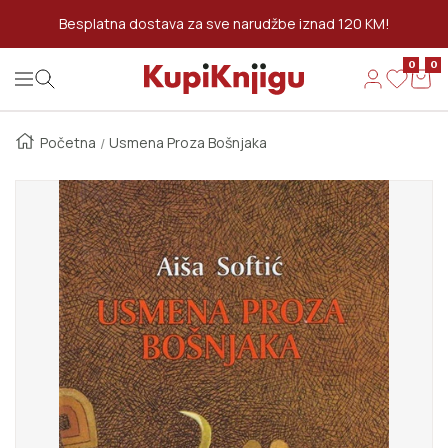
Preskoči Na Sadržaj
Besplatna dostava za sve narudžbe iznad 120 KM!
0
0
Kupi Knjigu
Navigation
Početna
Usmena Proza Bošnjaka