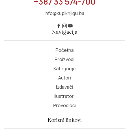
+387 33 574-700
info@kupiknjigu.ba
Navigacija
Početna
Proizvodi
Kategorije
Autori
Izdavači
Ilustratori
Prevodioci
Korisni linkovi