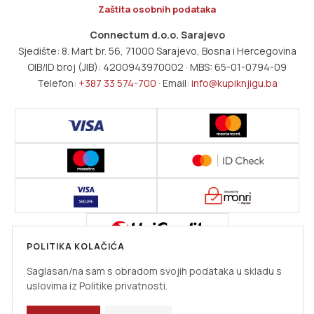
Zaštita osobnih podataka
Connectum d.o.o. Sarajevo
Sjedište: 8. Mart br. 56, 71000 Sarajevo, Bosna i Hercegovina
OIB/ID broj (JIB): 4200943970002 · MBS: 65-01-0794-09
Telefon:
+387 33 574-700
· Email:
info@kupiknjigu.ba
POLITIKA KOLAČIĆA
Brojevi kartica se ne pohranjuju kod trgovca i nisu dostupni neovlaštenim
osobama.
Saglasan/na sam s obradom svojih podataka u skladu s
uslovima iz Politike privatnosti.