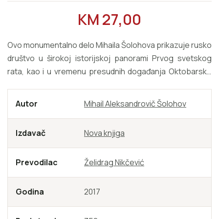
REDOVNA CIJENA
KM 27,00
Ovo monumentalno delo Mihaila Šolohova prikazuje rusko
društvo u širokoj istorijskoj panorami Prvog svetskog
rata, kao i u vremenu presudnih događanja Oktobarske
revolucije. Tihi Don kombinuje u sebi bogatstvo žanrova:
opisi ratnih dejstava praćeni su poetikom muško-
Autor
Mihail Aleksandrovič Šolohov
ženskog odnosa, socijalnim akcentima i psihološkom
dinamikom. U pitanju je delo koje svojom višeslojnošću
Izdavač
Nova knjiga
neprekidno izmiče pokušajima jednostranih klasifikacija i
evaluacija. Šolohov je za ovaj roman 1965. godine
Prevodilac
Želidrag Nikčević
nagrađen i Nobelovom nagradom
Godina
2017