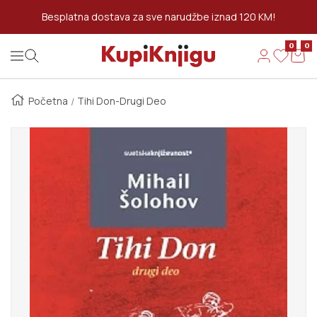
Preskoči Na Sadržaj
Besplatna dostava za sve narudžbe iznad 120 KM!
0
0
Kupi Knjigu
Navigation
Početna
Tihi Don-Drugi Deo