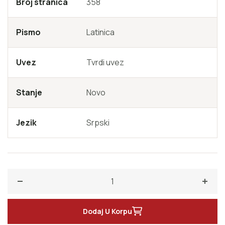
Broj stranica
358
Pismo
Latinica
Uvez
Tvrdi uvez
Stanje
Novo
Jezik
Srpski
Smanji količinu za Tihi Don-drugi deo
Poveć
Dodaj U Korpu