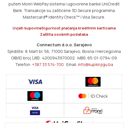
putem Monri WebPay sistema i ugovorene banke UniCredit
Bank. Transakcije su zaštićene 3D Secure programima
Mastercard® Identity Check™ i Visa Secure.
Uvjeti kupovine
Sigurnost plaćanja kreditnim karticama
Zaštita osobnih podataka
Connectum d.o.o. Sarajevo
Sjedište: 8. Mart br. 56, 71000 Sarajevo, Bosna i Hercegovina
OIB/ID broj (JIB): 4200943970002 · MBS: 65-01-0794-09
Telefon:
+387 33 574-700
· Email:
info@kupiknjigu.ba