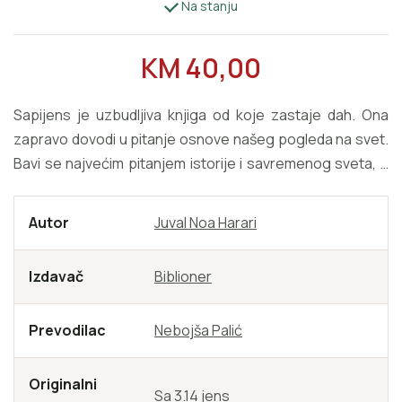
Na stanju
REDOVNA CIJENA
KM 40,00
Sapijens je uzbudljiva knjiga od koje zastaje dah. Ona
zapravo dovodi u pitanje osnove našeg pogleda na svet.
Bavi se najvećim pitanjem istorije i savremenog sveta, a
napisana je nezaboravno slikovitimom. Obožavaćete je.
Autor
Juval Noa Harari
Izdavač
Biblioner
Prevodilac
Nebojša Palić
Originalni
Sa 3.14 jens