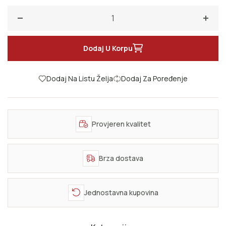
Smanji količinu za Sapijens: kratka istorija ljudskog roda
Poveć
Dodaj U Korpu
Dodaj Na Listu Želja
Dodaj Za Poređenje
Provjeren kvalitet
Brza dostava
Jednostavna kupovina