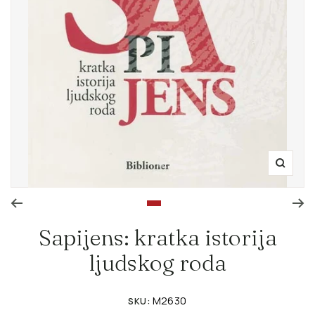
Zoom
Go to slide 1
Sapijens: kratka istorija
ljudskog roda
M2630
SKU: