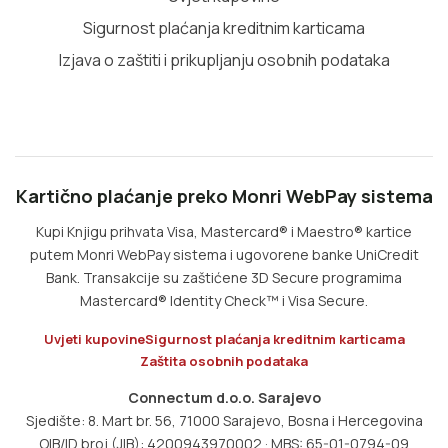
Sigurnost plaćanja kreditnim karticama
Izjava o zaštiti i prikupljanju osobnih podataka
Kartično plaćanje preko Monri WebPay sistema
Kupi Knjigu prihvata Visa, Mastercard® i Maestro® kartice
putem Monri WebPay sistema i ugovorene banke UniCredit
Bank. Transakcije su zaštićene 3D Secure programima
Mastercard® Identity Check™ i Visa Secure.
Uvjeti kupovine
Sigurnost plaćanja kreditnim karticama
Zaštita osobnih podataka
Connectum d.o.o. Sarajevo
Sjedište: 8. Mart br. 56, 71000 Sarajevo, Bosna i Hercegovina
OIB/ID broj (JIB): 4200943970002 · MBS: 65-01-0794-09