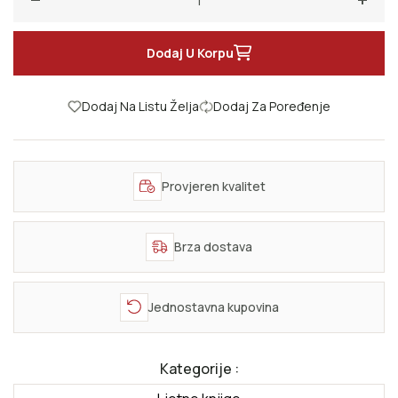
Smanji količinu za Samo budi ovdje
Poveć
Dodaj U Korpu
Dodaj Na Listu Želja
Dodaj Za Poređenje
Provjeren kvalitet
Brza dostava
Jednostavna kupovina
Kategorije :