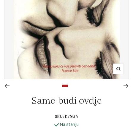
Zoom
Go to slide 1
Samo budi ovdje
K7934
SKU:
Na stanju