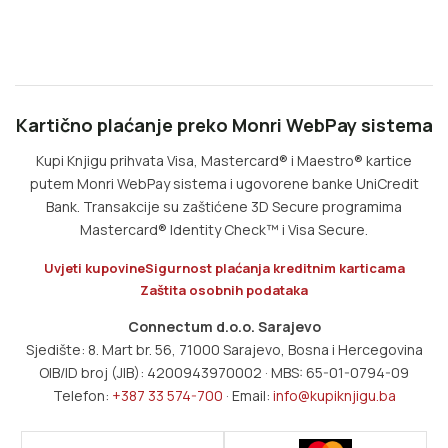
Kartično plaćanje preko Monri WebPay sistema
Kupi Knjigu prihvata Visa, Mastercard® i Maestro® kartice
putem Monri WebPay sistema i ugovorene banke UniCredit
Bank. Transakcije su zaštićene 3D Secure programima
Mastercard® Identity Check™ i Visa Secure.
Uvjeti kupovine
Sigurnost plaćanja kreditnim karticama
Zaštita osobnih podataka
Connectum d.o.o. Sarajevo
Sjedište: 8. Mart br. 56, 71000 Sarajevo, Bosna i Hercegovina
OIB/ID broj (JIB): 4200943970002 · MBS: 65-01-0794-09
Telefon:
+387 33 574-700
· Email:
info@kupiknjigu.ba