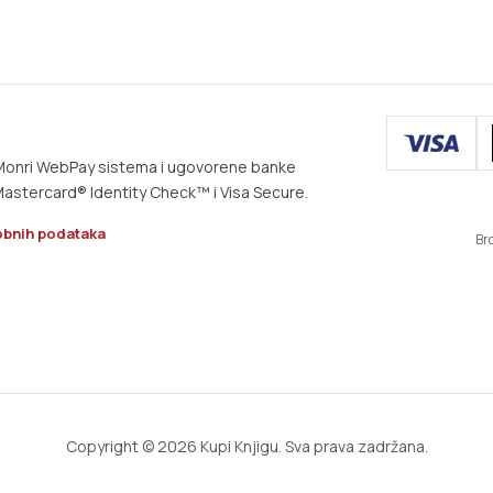
m Monri WebPay sistema i ugovorene banke
astercard® Identity Check™ i Visa Secure.
obnih podataka
Br
Copyright © 2026 Kupi Knjigu. Sva prava zadržana.