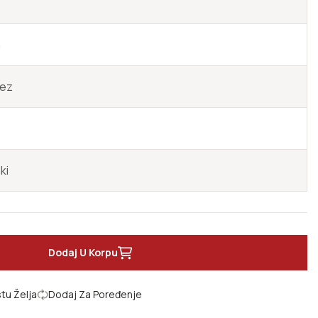
a
vez
ki
Dodaj U Korpu
nu
a o novom prezimenu
tu Želja
Dodaj Za Poređenje