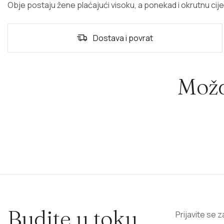
Obje postaju žene plaćajući visoku, a ponekad i okrutnu cijen
Dostava i povrat
Možd
Budite u toku
Prijavite se 