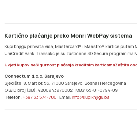
Kartično plaćanje preko Monri WebPay sistema
Kupi Knjigu prihvata Visa, Mastercard® i Maestro® kartice pute
UniCredit Bank. Transakcije su zaštićene 3D Secure programima M
Uvjeti kupovine
Sigurnost plaćanja kreditnim karticama
Zaštita os
Connectum d.o.o. Sarajevo
Sjedište: 8. Mart br. 56, 71000 Sarajevo, Bosna i Hercegovina
OIB/ID broj (JIB): 4200943970002 · MBS: 65-01-0794-09
Telefon:
+387 33 574-700
· Email:
info@kupiknjigu.ba