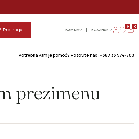
0
0
Pretraga
BAM КМ
BOSANSKI
Potrebna vam je pomoć? Pozovite nas:
+387 33 574-700
om prezimenu