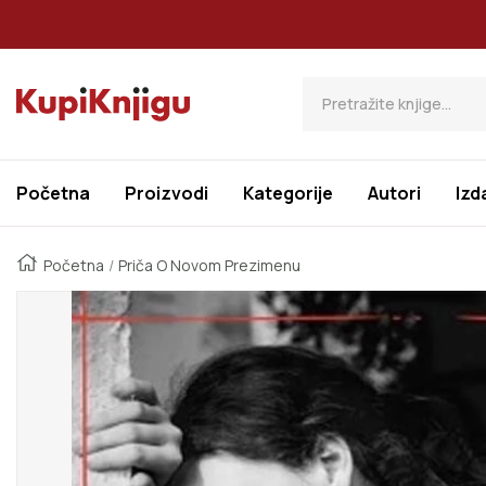
Preskoči Na Sadržaj
Kupi Knjigu
Početna
Proizvodi
Kategorije
Autori
Izd
Početna
Priča O Novom Prezimenu