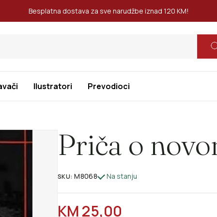
Besplatna dostava za sve narudžbe iznad 120 KM!
avači
Ilustratori
Prevodioci
Priča o nov
M8068
Na stanju
SKU:
REDOVNA CIJENA
KM 25,00