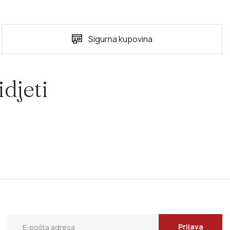
Sigurna kupovina
djeti
Prijava