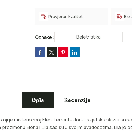
Provjeren kvalitet
Brz
Beletristika
Oznake :
Opis
Recenzije
ili koji je misterioznoj Eleni Ferrante donio svjetsku slavu i u
ovom prezimenu Elena i Lila sad su u svojim dvadesetima. Lila j