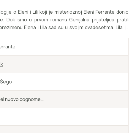
ije o Eleni i Lili koji je misterioznoj Eleni Ferrante donio
ke. Dok smo u prvom romanu Genijalna prijateljica pratili
 prezimenu Elena i Lila sad su u svojim dvadesetima. Lila je
na polako otkriva. Obje postaju žene plaćajući visoku, a
ijeva.
errante
ok
 Šego
del nuovo cognome...