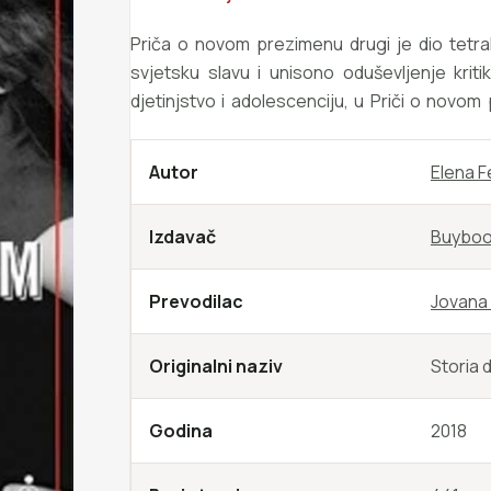
Priča o novom prezimenu drugi je dio tetralog
svjetsku slavu i unisono oduševljenje kriti
djetinjstvo i adolescenciju, u Priči o novom
postala zatvorenica svog braka, dok se Ele
ponekad i okrutnu cijenu koju taj prijelaz zaht
Autor
Elena F
Izdavač
Buybo
Prevodilac
Jovana
Originalni naziv
Storia 
Godina
2018