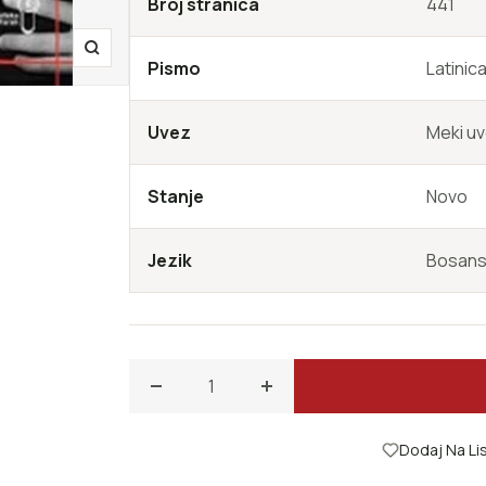
Broj stranica
441
Zoom
Pismo
Latinic
Uvez
Meki u
Stanje
Novo
Jezik
Bosans
Smanji količinu za Priča o novom prezime
Povećajte količinu za Prič
Dodaj Na Lis