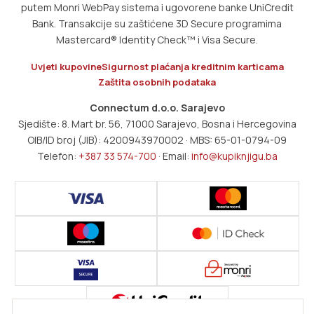
putem Monri WebPay sistema i ugovorene banke UniCredit
Bank. Transakcije su zaštićene 3D Secure programima
Mastercard® Identity Check™ i Visa Secure.
Uvjeti kupovine
Sigurnost plaćanja kreditnim karticama
Zaštita osobnih podataka
Connectum d.o.o. Sarajevo
Sjedište: 8. Mart br. 56, 71000 Sarajevo, Bosna i Hercegovina
OIB/ID broj (JIB): 4200943970002 · MBS: 65-01-0794-09
Telefon:
+387 33 574-700
· Email:
info@kupiknjigu.ba