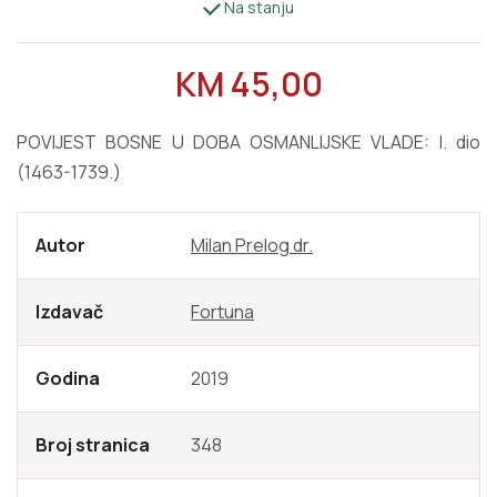
Na stanju
REDOVNA CIJENA
KM 45,00
POVIJEST BOSNE U DOBA OSMANLIJSKE VLADE: I. dio
(1463-1739.)
Autor
Milan Prelog dr.
Izdavač
Fortuna
Godina
2019
Broj stranica
348