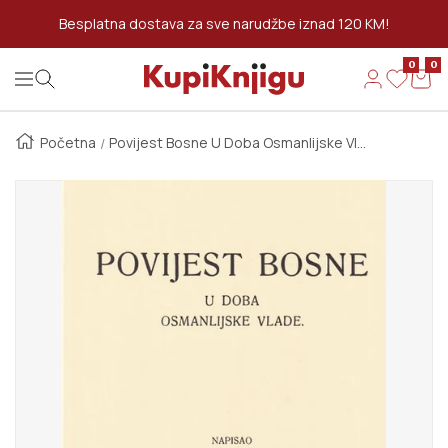
Preskoči Na Sadržaj
Besplatna dostava za sve narudžbe iznad 120 KM!
0
0
Kupi Knjigu
Navigation
Početna
Povijest Bosne U Doba Osmanlijske Vlade