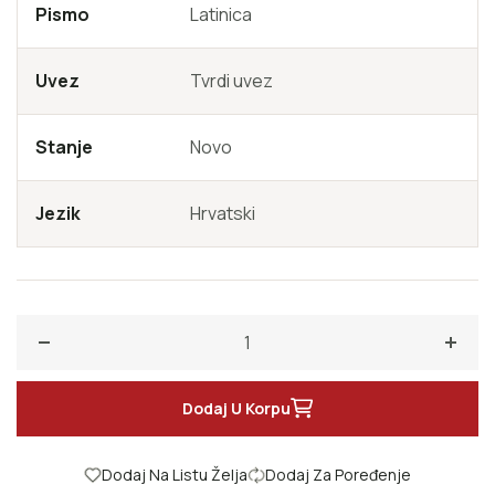
Pismo
Latinica
Uvez
Tvrdi uvez
Stanje
Novo
Jezik
Hrvatski
Smanji količinu za Povijest Bosne u doba Osmanlijske vl
Poveć
Dodaj U Korpu
Dodaj Na Listu Želja
Dodaj Za Poređenje