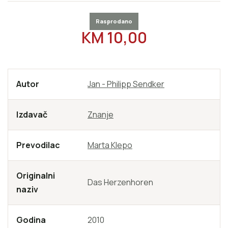
Rasprodano
REDOVNA CIJENA
KM 10,00
Autor
Jan - Philipp Sendker
Izdavač
Znanje
Prevodilac
Marta Klepo
Originalni
Das Herzenhoren
naziv
Godina
2010