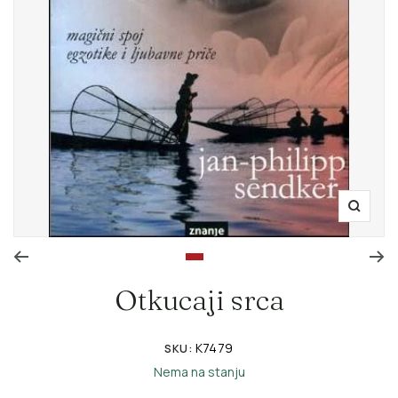
Zoom
Go to slide 1
Otkucaji srca
K7479
SKU:
Nema na stanju