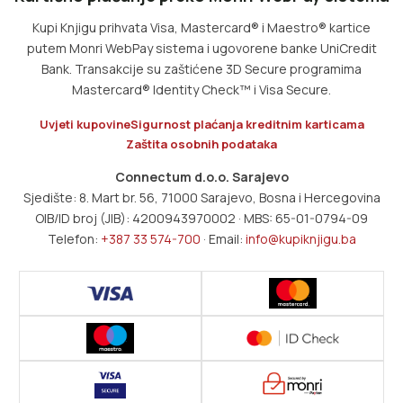
Kupi Knjigu prihvata Visa, Mastercard® i Maestro® kartice
putem Monri WebPay sistema i ugovorene banke UniCredit
Bank. Transakcije su zaštićene 3D Secure programima
Mastercard® Identity Check™ i Visa Secure.
Uvjeti kupovine
Sigurnost plaćanja kreditnim karticama
Zaštita osobnih podataka
Connectum d.o.o. Sarajevo
Sjedište: 8. Mart br. 56, 71000 Sarajevo, Bosna i Hercegovina
OIB/ID broj (JIB): 4200943970002 · MBS: 65-01-0794-09
Telefon:
+387 33 574-700
· Email:
info@kupiknjigu.ba