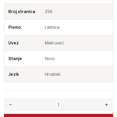
Broj stranica
256
Pismo
Latinica
Uvez
Meki uvez
Stanje
Novo
Jezik
Hrvatski
Smanji količinu za Otkucaji srca
Poveć