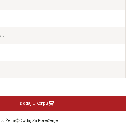
a
vez
Dodaj U Korpu
ild Park
tu Želja
Dodaj Za Poređenje