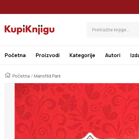
Preskoči Na Sadržaj
Kupi Knjigu
Početna
Proizvodi
Kategorije
Autori
Izd
Početna
Mansfild Park