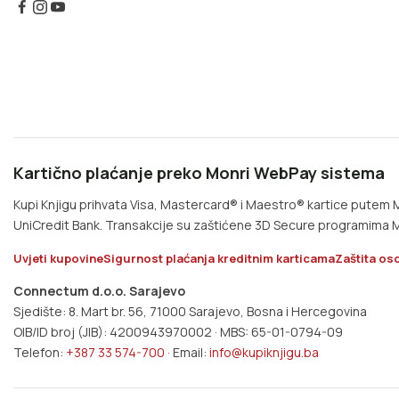
Kartično plaćanje preko Monri WebPay sistema
Kupi Knjigu prihvata Visa, Mastercard® i Maestro® kartice pute
UniCredit Bank. Transakcije su zaštićene 3D Secure programima M
Uvjeti kupovine
Sigurnost plaćanja kreditnim karticama
Zaštita os
Connectum d.o.o. Sarajevo
Sjedište: 8. Mart br. 56, 71000 Sarajevo, Bosna i Hercegovina
OIB/ID broj (JIB): 4200943970002 · MBS: 65-01-0794-09
Telefon:
+387 33 574-700
· Email:
info@kupiknjigu.ba