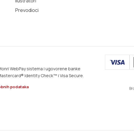
Ilustratori
Prevodioci
m Monri WebPay sistema i ugovorene banke
astercard® Identity Check™ i Visa Secure.
obnih podataka
Br