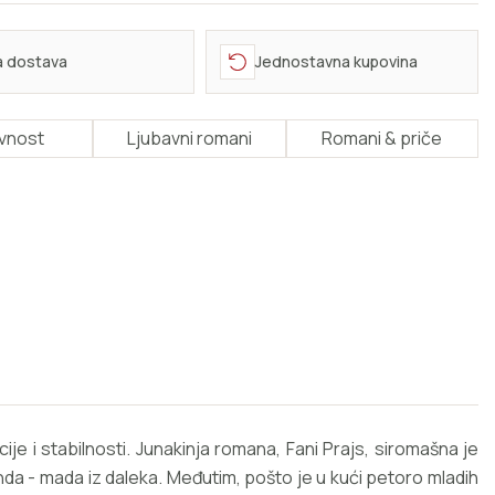
a dostava
Jednostavna kupovina
evnost
Ljubavni romani
Romani & priče
je i stabilnosti. Junakinja romana, Fani Prajs, siromašna je
nda - mada iz daleka. Međutim, pošto je u kući petoro mladih