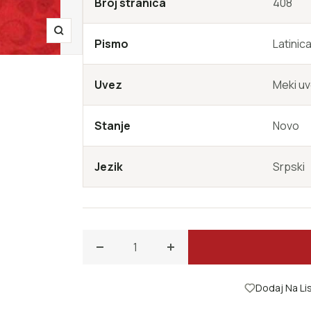
Broj stranica
408
Zoom
Pismo
Latinic
Uvez
Meki u
Stanje
Novo
Jezik
Srpski
Smanji količinu za Mansfild Park
Povećajte količinu za Mansf
Dodaj Na Lis