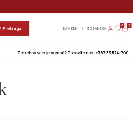
0
0
Pretraga
BAM КМ
BOSANSKI
Potrebna vam je pomoć? Pozovite nas:
+387 33 574-700
k