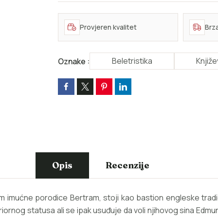
Provjeren kvalitet
Brz
Beletristika
Knjiž
Oznake :
Opis
Recenzije
dom imućne porodice Bertram, stoji kao bastion engleske tradici
iornog statusa ali se ipak usuđuje da voli njihovog sina Edmu