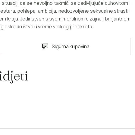
 situaciji da se nevoljno takmiči sa zadivljujuće duhovitom i
sestara, pohlepa, ambicija, nedozvoljene seksualne strasti i
em kraju. Jedinstven u svom moralnom dizajnu i brilijantnom
 englesko društvo u vreme velikog preokreta.
Sigurna kupovina
djeti