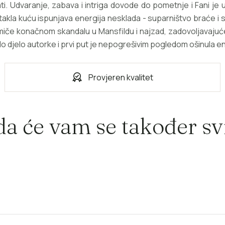
ti. Udvaranje, zabava i intriga dovode do pometnje i Fani je u
takla kuću ispunjava energija nesklada - suparništvo braće i 
imiče konačnom skandalu u Mansfildu i najzad, zadovoljavajuć
zrelo djelo autorke i prvi put je nepogrešivim pogledom ošinula
Provjeren kvalitet
a će vam se također svi