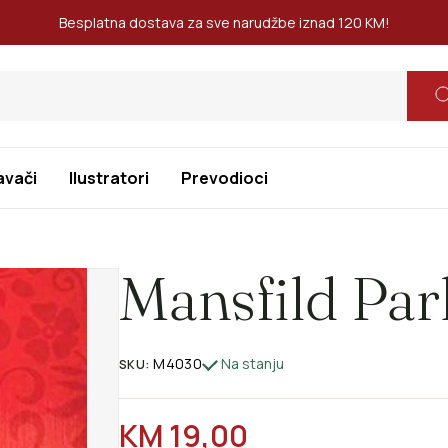
Besplatna dostava za sve narudžbe iznad 120 KM!
avači
Ilustratori
Prevodioci
Mansfild Par
M4030
Na stanju
SKU:
REDOVNA CIJENA
KM 19,00