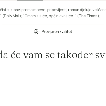
čiste ljubavi prema moćnoj pripovijesti, roman djeluje veličanstv
 " (Daily Mail); "Omamljujuće, opčinjavajuće. " (The Times);
Provjeren kvalitet
a će vam se također svi