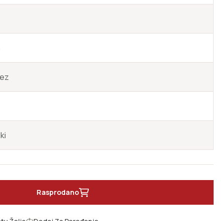
a
vez
ki
Rasprodano
na žalu