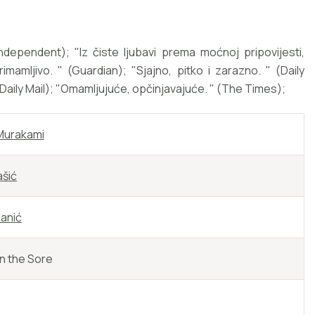
Independent); "Iz čiste ljubavi prema moćnoj pripovijesti,
rimamljivo. " (Guardian); "Sjajno, pitko i zarazno. " (Daily
(Daily Mail); "Omamljujuće, opčinjavajuće. " (The Times);
Murakami
ašić
anić
n the Sore