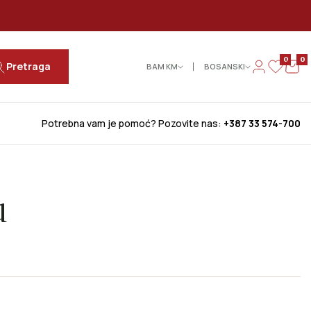
0
0
Pretraga
BAM КМ
BOSANSKI
Potrebna vam je pomoć? Pozovite nas:
+387 33 574-700
u