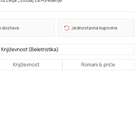
tu Želja
Dodaj Za Poređenje
a dostava
Jednostavna kupovina
Književnost (Beletristika)
Književnost
Romani & priče