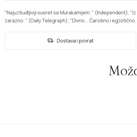
"Najuzbudljiviji susret sa Murakamijem. " (Independent); "Iz 
zarazno. " (Daily Telegraph); "Divno... Čarobno i egzotično.
Dostava i povrat
Možd