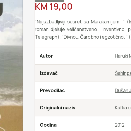
REDOVNA CIJENA
KM 19,00
"Najuzbudljiviji susret sa Murakamijem. " (
roman djeluje veličanstveno... Inventivno, p
Telegraph); "Divno... Čarobno i egzotično. " 
Autor
Haruki 
Izdavač
Šahinp
Prevodilac
Dušan J
Originalni naziv
Kafka o
Godina
2012