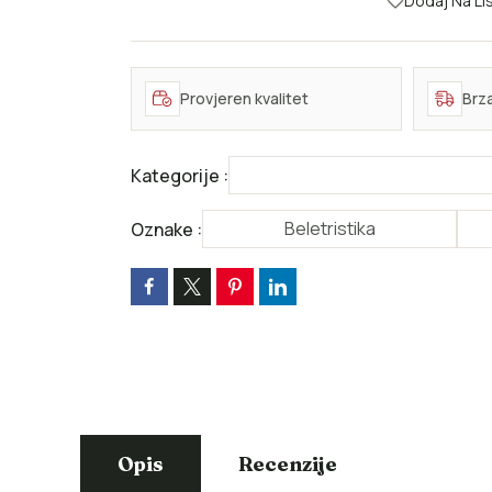
Dodaj Na Lis
Provjeren kvalitet
Brz
Kategorije :
Beletristika
Oznake :
Opis
Recenzije