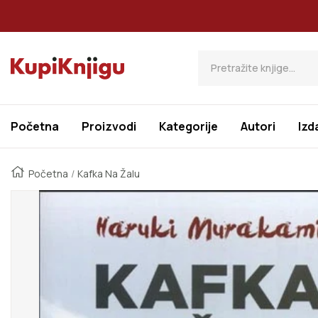
Preskoči Na Sadržaj
Kupi Knjigu
Početna
Proizvodi
Kategorije
Autori
Izd
Početna
Kafka Na Žalu