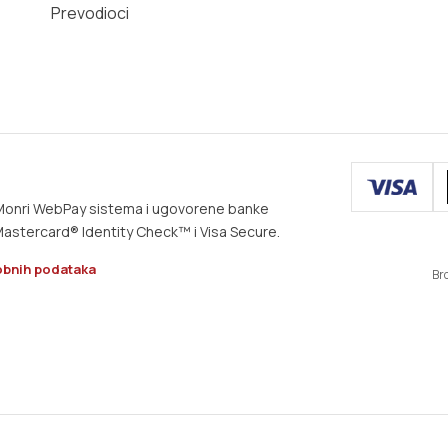
Prevodioci
m Monri WebPay sistema i ugovorene banke
astercard® Identity Check™ i Visa Secure.
obnih podataka
Br