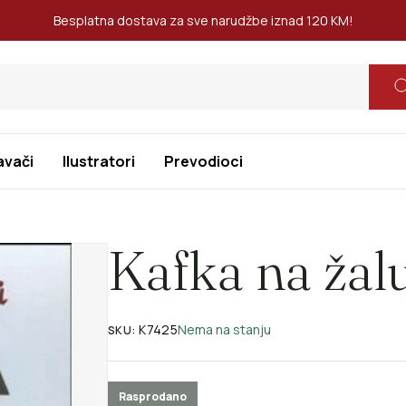
Besplatna dostava za sve narudžbe iznad 120 KM!
avači
Ilustratori
Prevodioci
Kafka na žal
K7425
Nema na stanju
SKU:
Rasprodano