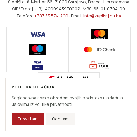
Sjedište: 8. Mart br. 56, 71000 Sarajevo, Bosna i Hercegovina
OIB/ID broj (JIB): 4200943970002 · MBS: 65-01-0794-09
Telefon:
+387 33 574-700
· Email:
info@kupiknjigu.ba
POLITIKA KOLAČIĆA
Brojevi kartica se ne pohranjuju kod trgovca i nisu dostupni neovlaštenim
osobama.
Saglasan/na sam s obradom svojih podataka u skladu s
uslovima iz Politike privatnosti.
Prihvatam
Odbijam
Copyright © 2026 Kupi Knjigu. Sva prava zadržana.