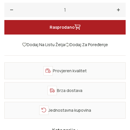
Smanji količinu za Kafka na obali mora
Poveć
Rasprodano
Dodaj Na Listu Želja
Dodaj Za Poređenje
Provjeren kvalitet
Brza dostava
Jednostavna kupovina