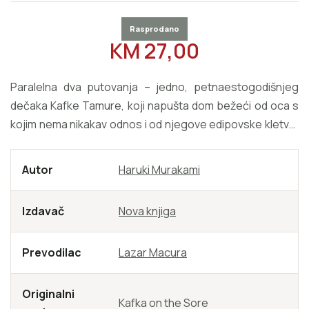
Rasprodano
REDOVNA CIJENA
KM 27,00
Paralelna dva putovanja – jedno, petnaestogodišnjeg
dečaka Kafke Tamure, koji napušta dom bežeći od oca s
kojim nema nikakav odnos i od njegove edipovske kletve,
i drugo, vremešnog Nakate, koji se nikada nije oporavio
od neobjašnjivog gubitka svesti u detinjstvu, za vreme.
Autor
Haruki Murakami
Drugog svetskog rata, što je imalo za posledicu da ne
zna da čita i piše, ali ima sposobnost da komunicira s
Izdavač
Nova knjiga
mačkama, čine zbunjujuću fabulu ovog remek-dela
magičnog realizma koje nas od prve do poslednje
Prevodilac
Lazar Macura
stranice zapljuskuje slojevima najrazličitijih tema i motiva,
čudnovatim, nadrealnim, uzbudljivim događajima i likovima.
Džoni Voker koji ubija mačke da bi njihove duše smeštao u
Originalni
Kafka on the Sore