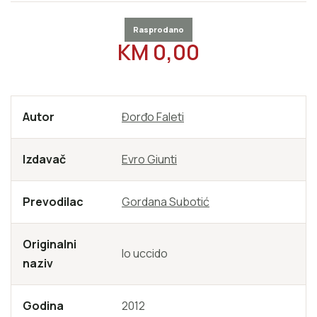
Rasprodano
REDOVNA CIJENA
KM 0,00
Autor
Đorđo Faleti
Izdavač
Evro Giunti
Prevodilac
Gordana Subotić
Originalni
Io uccido
naziv
Godina
2012