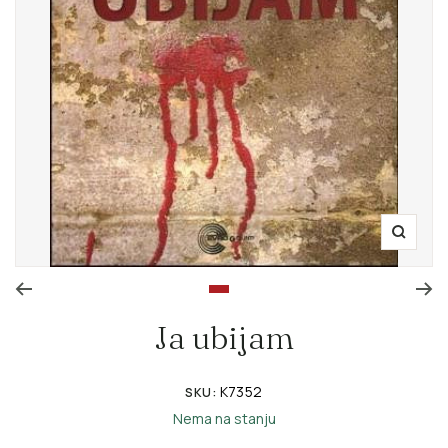
Zoom
Go to slide 1
Ja ubijam
K7352
SKU:
Nema na stanju