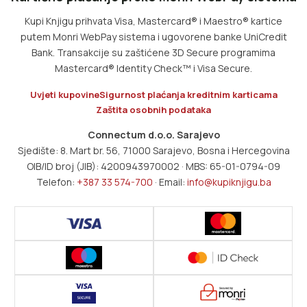
Kupi Knjigu prihvata Visa, Mastercard® i Maestro® kartice
putem Monri WebPay sistema i ugovorene banke UniCredit
Bank. Transakcije su zaštićene 3D Secure programima
Mastercard® Identity Check™ i Visa Secure.
Uvjeti kupovine
Sigurnost plaćanja kreditnim karticama
Zaštita osobnih podataka
Connectum d.o.o. Sarajevo
Sjedište: 8. Mart br. 56, 71000 Sarajevo, Bosna i Hercegovina
OIB/ID broj (JIB): 4200943970002 · MBS: 65-01-0794-09
Telefon:
+387 33 574-700
· Email:
info@kupiknjigu.ba