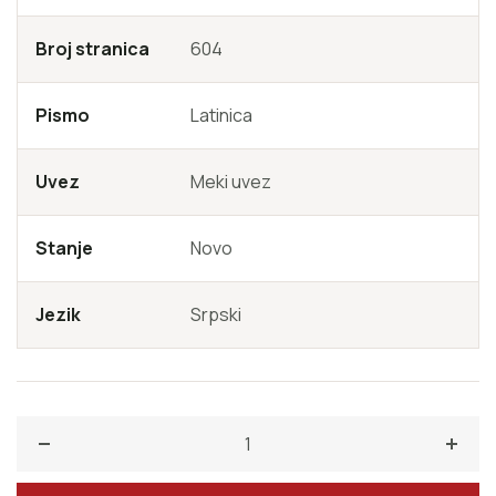
Broj stranica
604
Pismo
Latinica
Uvez
Meki uvez
Stanje
Novo
Jezik
Srpski
Smanji količinu za Ja ubijam
Poveć