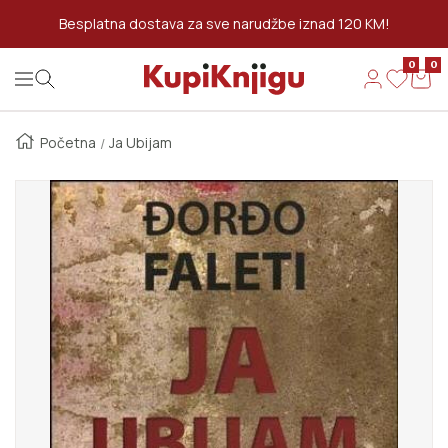
Preskoči Na Sadržaj
Besplatna dostava za sve narudžbe iznad 120 KM!
0
0
Kupi Knjigu
Navigation
Početna
Ja Ubijam