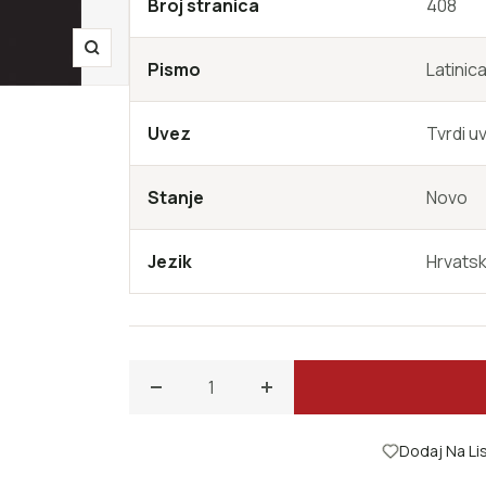
Broj stranica
408
Zoom
Pismo
Latinic
Uvez
Tvrdi u
Stanje
Novo
Jezik
Hrvatsk
Smanji količinu za IZVAN REDA- još 12 pravil
Povećajte količinu za IZVAN 
Dodaj Na Lis