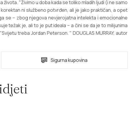
vota. "Živimo u doba kada se toliko mladih ljudi (i ne samo
korektan ni službeno potvrđen, ali je jako praktičan, a opet
e ga se – zbog njegova nevjerojatna intelekta i emocionalne
 težak je, ali to je put ideala – a čini se da je to milijunima
s. "Svijetu treba Jordan Peterson. " DOUGLAS MURRAY, autor
Sigurna kupovina
djeti