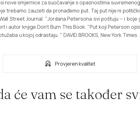
osi nove smjernice za suočavanje s opasnostima suvremenoga ži
 trebamo zauzeti da pronađemo put. Taj put nije ni politički 
 Wall Street Journal. "Jordana Petersona svi poštuju – i boj
t i autor knjige Don’t Burn This Book. "Put koji Peterson opisuje
i optužaba u kojoj odrastaju. " DAVID BROOKS, New York Time
Provjeren kvalitet
a će vam se također svi