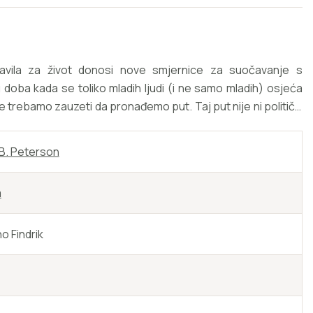
ravila za život donosi nove smjernice za suočavanje s
oba kada se toliko mladih ljudi (i ne samo mladih) osjeća
 trebamo zauzeti da pronađemo put. Taj put nije ni politički
aktičan, a opet uzvišen: Ovaj život koji živiš ima smisla. "
na Petersona svi poštuju – i boje ga se – zbog njegova
B. Peterson
vosti. " DAVE RUBIN, voditelj emisije The Rubin Report i autor
n opisuje težak je, ali to je put ideala – a čini se da je to
m
oj mješavini tetošenja i optužaba u kojoj odrastaju. " DAVID
ordan Peterson. " DOUGLAS MURRAY, autor knjige Ludilo
o Findrik