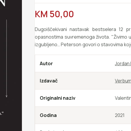
REDOVNA CIJENA
KM 50,00
Dugoiščekivani nastavak bestselera 12 p
opasnostima suvremenoga života. "Živimo u d
izgubljeno… Peterson govori o stavovima koje
korektan ni službeno potvrđen, ali je jako pr
PEGGY NOONAN, Wall Street Journal. "Jorda
Autor
Jordan 
nevjerojatna intelekta i emocionalne proniclji
knjige Don’t Burn This Book. "Put koji Peterso
Izdavač
Verbu
milijunima mladih ljudi savršen protuotrov ov
BROOKS, New York Times. "Svijetu treba J
gomile
Originalni naziv
Valentin
Godina
2021