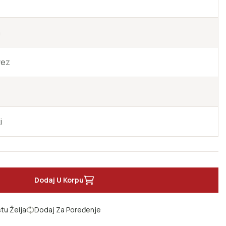
a
vez
i
Dodaj U Korpu
a za život
REDA- još 12 pravila za život
tu Želja
Dodaj Za Poređenje