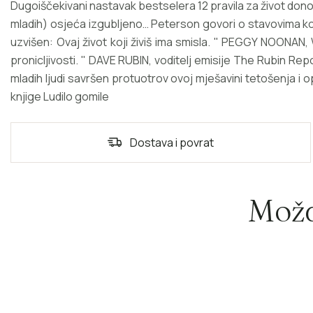
Dugoiščekivani nastavak bestselera 12 pravila za život don
mladih) osjeća izgubljeno… Peterson govori o stavovima koje
uzvišen: Ovaj život koji živiš ima smisla. " PEGGY NOONAN,
pronicljivosti. " DAVE RUBIN, voditelj emisije The Rubin Repor
mladih ljudi savršen protuotrov ovoj mješavini tetošenja 
knjige Ludilo gomile
Dostava i povrat
Možd