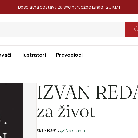
Besplatna dostava za sve narudžbe iznad 120 KM!
avači
Ilustratori
Prevodioci
IZVAN REDA-
za život
B3617
Na stanju
SKU: