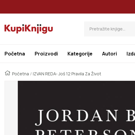
Preskoči Na Sadržaj
Kupi Knjigu
Početna
Proizvodi
Kategorije
Autori
Izd
Početna
IZVAN REDA- Još 12 Pravila Za Život