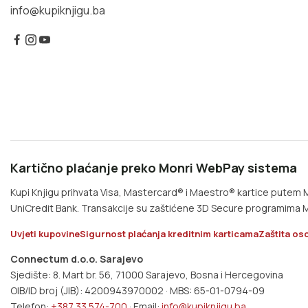
info@kupiknjigu.ba
Kartično plaćanje preko Monri WebPay sistema
Kupi Knjigu prihvata Visa, Mastercard® i Maestro® kartice pute
UniCredit Bank. Transakcije su zaštićene 3D Secure programima M
Uvjeti kupovine
Sigurnost plaćanja kreditnim karticama
Zaštita os
Connectum d.o.o. Sarajevo
Sjedište: 8. Mart br. 56, 71000 Sarajevo, Bosna i Hercegovina
OIB/ID broj (JIB): 4200943970002 · MBS: 65-01-0794-09
Telefon:
+387 33 574-700
· Email:
info@kupiknjigu.ba