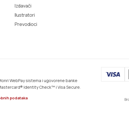
Izdavači
Ilustratori
Prevodioci
m Monri WebPay sistema i ugovorene banke
astercard® Identity Check™ i Visa Secure.
obnih podataka
Br