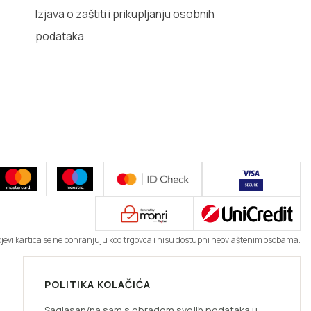
Izjava o zaštiti i prikupljanju osobnih
podataka
ojevi kartica se ne pohranjuju kod trgovca i nisu dostupni neovlaštenim osobama.
POLITIKA KOLAČIĆA
Saglasan/na sam s obradom svojih podataka u