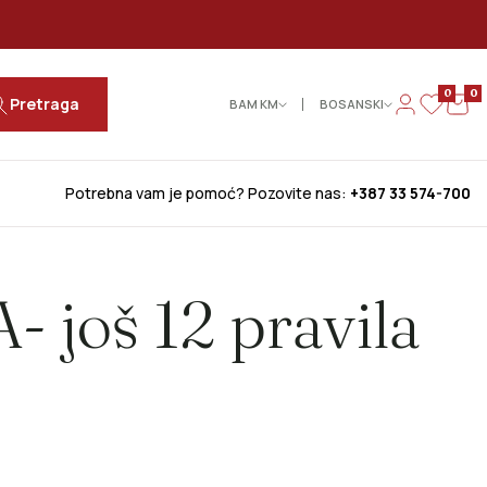
0
0
Pretraga
BAM КМ
BOSANSKI
Potrebna vam je pomoć? Pozovite nas:
+387 33 574-700
 još 12 pravila