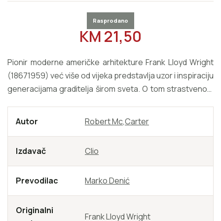
Rasprodano
REDOVNA CIJENA
KM 21,50
Pionir moderne američke arhitekture Frank Lloyd Wright
(18671959) već više od vijeka predstavlja uzor i inspiraciju
generacijama graditelja širom sveta. O tom strastvenom
arhitekti, intelektualcu i humanisti naklonjenom
demokratskim idealima napisano je mnoštvo knjiga, ali su
Autor
Robert Mc
,
Carter
u njima Wrightova obimna stvaralačka zaostavština i
buran privatni život najčešće prikazani potpuno
Izdavač
Clio
odvojeno.
Prevodilac
Marko Denić
Originalni
Frank Lloyd Wright