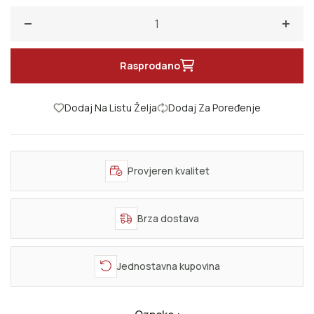
Smanji količinu za Frenk Lojd Rajt
Poveć
Rasprodano
Dodaj Na Listu Želja
Dodaj Za Poređenje
Provjeren kvalitet
Brza dostava
Jednostavna kupovina