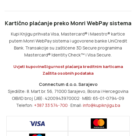
Kartično plaćanje preko Monri WebPay sistema
Kupi Knjigu prihvata Visa, Mastercard® i Maestro® kartice
putem Monri WebPay sistema i ugovorene banke UniCredit
Bank. Transakcije su zaštićene 3D Secure programima
Mastercard® Identity Check™ i Visa Secure.
Uvjeti kupovine
Sigurnost plaćanja kreditnim karticama
Zaštita osobnih podataka
Connectum d.o.o. Sarajevo
Sjedište: 8. Mart br. 56, 71000 Sarajevo, Bosna i Hercegovina
OIB/ID broj (JIB): 4200943970002 · MBS: 65-01-0794-09
Telefon:
+387 33 574-700
· Email:
info@kupiknjigu.ba