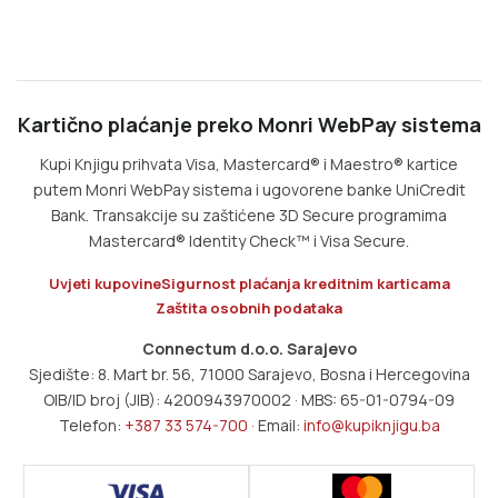
Kartično plaćanje preko Monri WebPay sistema
Kupi Knjigu prihvata Visa, Mastercard® i Maestro® kartice
putem Monri WebPay sistema i ugovorene banke UniCredit
Bank. Transakcije su zaštićene 3D Secure programima
Mastercard® Identity Check™ i Visa Secure.
Uvjeti kupovine
Sigurnost plaćanja kreditnim karticama
Zaštita osobnih podataka
Connectum d.o.o. Sarajevo
Sjedište: 8. Mart br. 56, 71000 Sarajevo, Bosna i Hercegovina
OIB/ID broj (JIB): 4200943970002 · MBS: 65-01-0794-09
Telefon:
+387 33 574-700
· Email:
info@kupiknjigu.ba