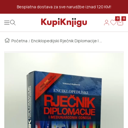
Preskoči Na Sadržaj
Besplatna dostava za sve narudžbe iznad 120 KM!
0
0
Kupi Knjigu
Navigation
Početna
Enciklopedijski Rječnik Diplomacije I Međunarodnih Odnosa