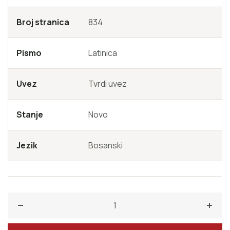
organizacijama, bez nepotrebnih unakrsnih referenci
koje odvraćaju čitaočevu pažnju.
Broj stranica
834
Johan Verheyden
Pismo
Latinica
Uvez
Tvrdi uvez
Stanje
Novo
Jezik
Bosanski
Smanji količinu za Enciklopedijski rječnik diplomacije i
Poveć